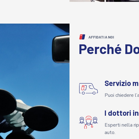
AFFIDATI A NOI
Perché Do
Servizio m
Puoi chiedere l’
I dottori i
Esperti nella ri
auto.