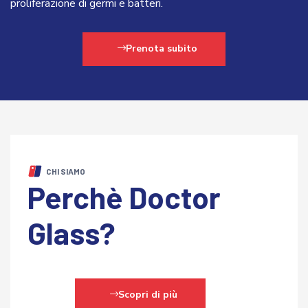
proliferazione di germi e batteri.
Prenota subito
CHI SIAMO
Perchè Doctor
Glass?
Scopri di più