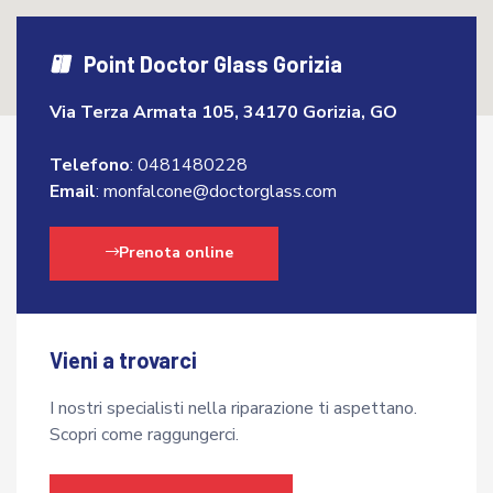
Point Doctor Glass Gorizia
Via Terza Armata 105, 34170 Gorizia, GO
Telefono
:
0481480228
Email
:
monfalcone@doctorglass.com
Prenota online
Vieni a trovarci
I nostri specialisti nella riparazione ti aspettano.
Scopri come raggungerci.