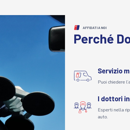
AFFIDATI A NOI
Perché Do
Servizio m
Puoi chiedere l’
I dottori i
Esperti nella ri
auto.