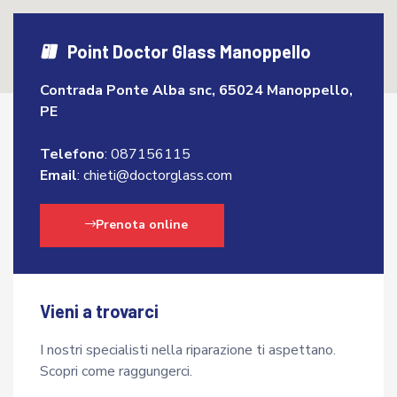
Point Doctor Glass Manoppello
Contrada Ponte Alba snc, 65024 Manoppello,
PE
Telefono
:
087156115
Email
:
chieti@doctorglass.com
Prenota online
Vieni a trovarci
I nostri specialisti nella riparazione ti aspettano.
Scopri come raggungerci.