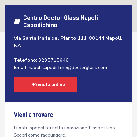
Centro Doctor Glass Napoli
Capodichino
Via Santa Maria del Pianto 111, 80144 Napoli,
NA
Telefono
:
3295715646
Email
:
napoli.capodichino@doctorglass.com
Prenota online
Vieni a trovarci
I nostri specialisti nella riparazione ti aspettano.
Scopri come raggungerci.