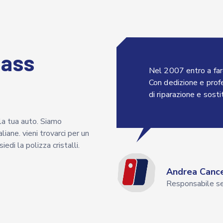
lass
Nel 2007 entro a far
Con dedizione e profe
di riparazione e sosti
ella tua auto. Siamo
liane. vieni trovarci per un
edi la polizza cristalli.
Andrea Cance
Responsabile s