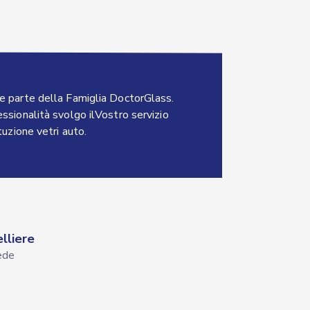
e parte della Famiglia DoctorGlass.
ssionalità svolgo ilVostro servizio
tuzione vetri auto.
lliere
ede