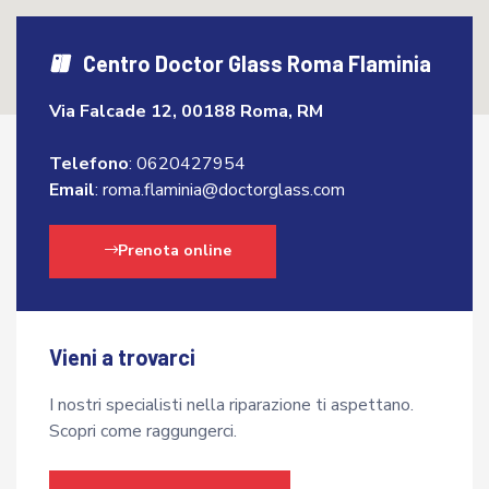
Centro Doctor Glass Roma Flaminia
Via Falcade 12, 00188 Roma, RM
Telefono
:
0620427954
Email
:
roma.flaminia@doctorglass.com
Prenota online
Vieni a trovarci
I nostri specialisti nella riparazione ti aspettano.
Scopri come raggungerci.