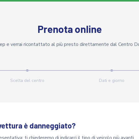
Prenota online
tep e verrai ricontattato al più presto direttamente dal Centro D
Scelta del centro
Dati e giorno
 vettura è danneggiato?
ntativa: ti chiederemo di indicarci il tipo di veicolo più avanti.