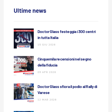
Ultime news
Doctor Glass festeggia i 300 centri
in tutta Italia
15 GIU 2026
Cinquemila recensioni nel segno
della fiducia
09 APR 2026
Doctor Glass sfiora il podio al Rally di
Varese
12 MAR 2026