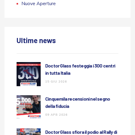
Nuove Aperture
Ultime news
Doctor Glass festeggia i 300 centri
in tutta Italia
15 GIU 2026
Cinquemila recensioni nel segno
della fiducia
09 APR 2026
Doctor Glass sfiora il podio al Rally di