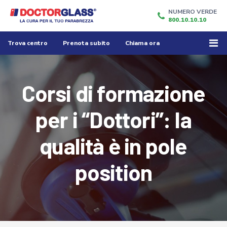
NUMERO VERDE
800.10.10.10
Trova centro
Prenota subito
Chiama ora
Corsi di formazione
per i “Dottori”: la
qualità è in pole
position