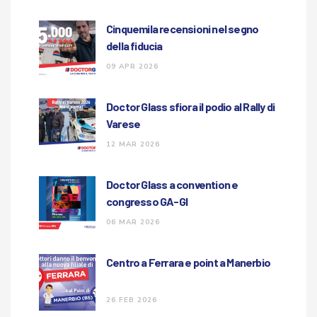
Cinquemila recensioni nel segno
della fiducia
09 APR 2026
Doctor Glass sfiora il podio al Rally di
Varese
12 MAR 2026
Doctor Glass a convention e
congresso GA-GI
06 MAR 2026
Centro a Ferrara e point a Manerbio
26 FEB 2026