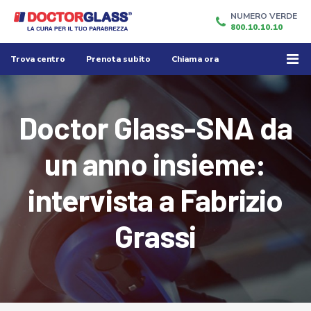
NUMERO VERDE
800.10.10.10
Trova centro
Prenota subito
Chiama ora
Doctor Glass-SNA da
un anno insieme:
intervista a Fabrizio
Grassi