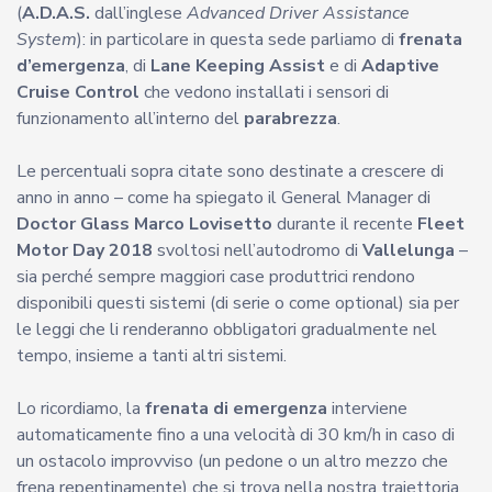
(
A.D.A.S.
dall’inglese
Advanced Driver Assistance
System
): in particolare in questa sede parliamo di
frenata
d’emergenza
, di
Lane Keeping Assist
e di
Adaptive
Cruise Control
che vedono installati i sensori di
funzionamento all’interno del
parabrezza
.
Le percentuali sopra citate sono destinate a crescere di
anno in anno – come ha spiegato il General Manager di
Doctor Glass Marco Lovisetto
durante il recente
Fleet
Motor Day 2018
svoltosi nell’autodromo di
Vallelunga
–
sia perché sempre maggiori case produttrici rendono
disponibili questi sistemi (di serie o come optional) sia per
le leggi che li renderanno obbligatori gradualmente nel
tempo, insieme a tanti altri sistemi.
Lo ricordiamo, la
frenata di emergenza
interviene
automaticamente fino a una velocità di 30 km/h in caso di
un ostacolo improvviso (un pedone o un altro mezzo che
frena repentinamente) che si trova nella nostra traiettoria