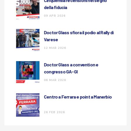
Cinquemila recensioni nel segno
della fiducia
09 APR 2026
Doctor Glass sfiora il podio al Rally di
Varese
12 MAR 2026
Doctor Glass a convention e
congresso GA-GI
06 MAR 2026
Centro a Ferrara e point a Manerbio
26 FEB 2026