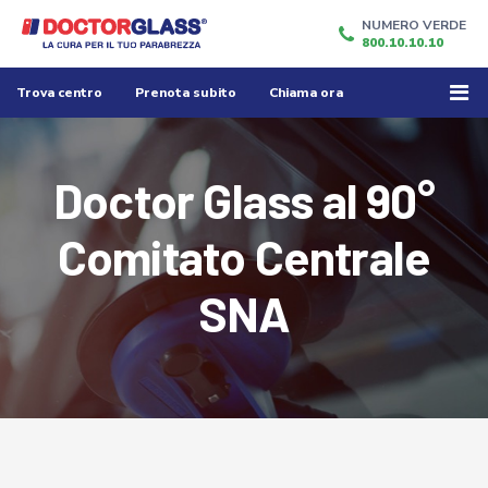
NUMERO VERDE
800.10.10.10
Trova centro
Prenota subito
Chiama ora
Doctor Glass al 90°
Comitato Centrale
SNA