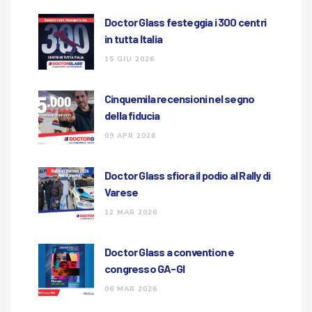
Doctor Glass festeggia i 300 centri
in tutta Italia
15 GIU 2026
Cinquemila recensioni nel segno
della fiducia
09 APR 2026
Doctor Glass sfiora il podio al Rally di
Varese
12 MAR 2026
Doctor Glass a convention e
congresso GA-GI
06 MAR 2026