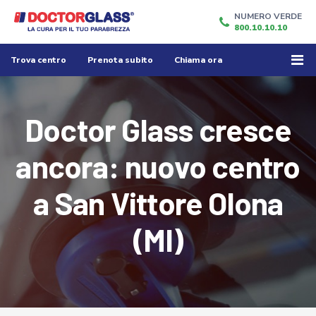
NUMERO VERDE
800.10.10.10
Trova centro
Prenota subito
Chiama ora
Doctor Glass cresce
ancora: nuovo centro
a San Vittore Olona
(MI)