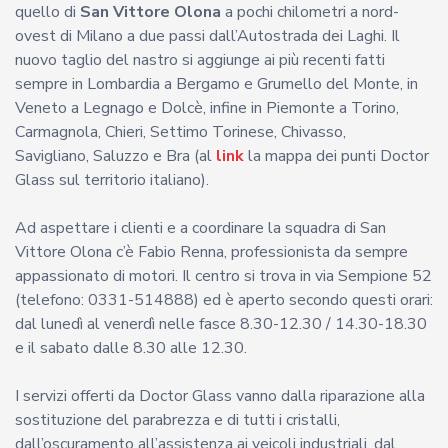
quello di
San Vittore Olona
a pochi chilometri a nord-
ovest di Milano a due passi dall’Autostrada dei Laghi. Il
nuovo taglio del nastro si aggiunge ai più recenti fatti
sempre in Lombardia a Bergamo e Grumello del Monte, in
Veneto a Legnago e Dolcè, infine in Piemonte a Torino,
Carmagnola, Chieri, Settimo Torinese, Chivasso,
Savigliano, Saluzzo e Bra (al
link
la mappa dei punti Doctor
Glass sul territorio italiano).
Ad aspettare i clienti e a coordinare la squadra di San
Vittore Olona c’è Fabio Renna, professionista da sempre
appassionato di motori. Il centro si trova in via Sempione 52
(telefono: 0331-514888) ed è aperto secondo questi orari:
dal lunedì al venerdì nelle fasce 8.30-12.30 / 14.30-18.30
e il sabato dalle 8.30 alle 12.30.
I servizi offerti da Doctor Glass vanno dalla riparazione alla
sostituzione del parabrezza e di tutti i cristalli,
dall’oscuramento all’assistenza ai veicoli industriali, dal