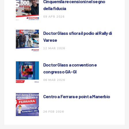
Cinquemila recensioni nel segno
della fiducia
09 APR 2026
Doctor Glass sfiora il podio al Rally di
Varese
12 MAR 2026
Doctor Glass a convention e
congresso GA-GI
06 MAR 2026
Centro a Ferrara e point a Manerbio
26 FEB 2026