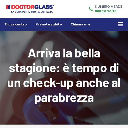
NUMERO VERDE
800.10.10.10
Trova centro
Prenota subito
Chiama ora
Arriva la bella
stagione: è tempo di
un check-up anche al
parabrezza