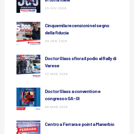
15 GIU 2026
Cinquemila recensioni nel segno
della fiducia
09 APR 2026
Doctor Glass sfiora il podio al Rally di
Varese
12 MAR 2026
Doctor Glass a convention e
congresso GA-GI
06 MAR 2026
Centro a Ferrara e point a Manerbio