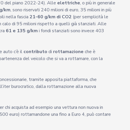
570 del piano 2022-24). Alle
elettriche
, o più in generale
 g/km
, sono riservati 240 milioni di euro, 35 milioni in più
ili nella fascia
21-60 g/km di CO2
(per semplicità le
n calo di 95 milioni rispetto a quelli già stanziati. Alle
tra
61 e 135 g/km
i fondi stanziati sono invece 403
.
 auto c’è il
contributo
di
rottamazione
che è
partenenza del veicolo che si va a rottamare, con la
ncessionarie, tramite apposita piattaforma, che
l’iter burocratico, dalla rottamazione alla nuova
per chi acquista ad esempio una vettura non nuova in
.500 euro) rottamandone una fino a Euro 4, può contare