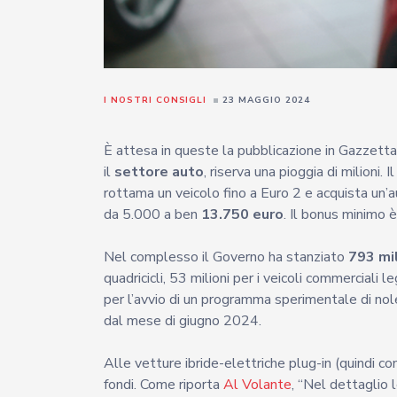
I NOSTRI CONSIGLI
23 MAGGIO 2024
È attesa in queste la pubblicazione in Gazzetta U
il
settore auto
, riserva una pioggia di milioni
rottama un veicolo fino a Euro 2 e acquista un’a
da 5.000 a ben
13.750 euro
. Il bonus minimo 
Nel complesso il Governo ha stanziato
793 mil
quadricicli, 53 milioni per i veicoli commerciali l
per l’avvio di un programma sperimentale di nole
dal mese di giugno 2024.
Alle vetture ibride-elettriche plug-in (quindi co
fondi. Come riporta
Al Volante
, “Nel dettaglio