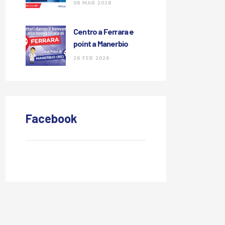
congresso GA-GI
06 MAR 2026
Centro a Ferrara e
point a Manerbio
26 FEB 2026
Facebook