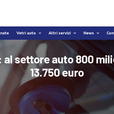
onate
Vetri auto
Altri servizi
News
Con
l settore auto 800 milio
13.750 euro