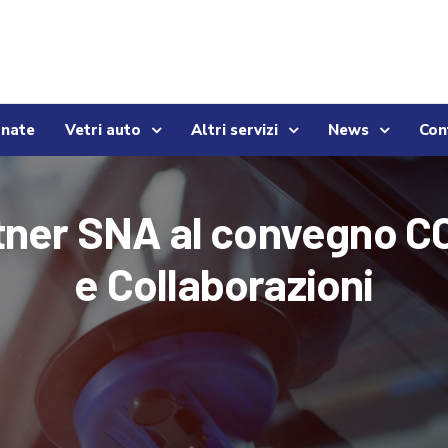
onate
Vetri auto
Altri servizi
News
Con
rtner SNA al convegno C
e Collaborazioni