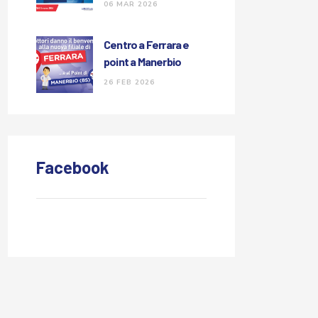
congresso GA-GI
06 MAR 2026
Centro a Ferrara e
point a Manerbio
26 FEB 2026
Facebook