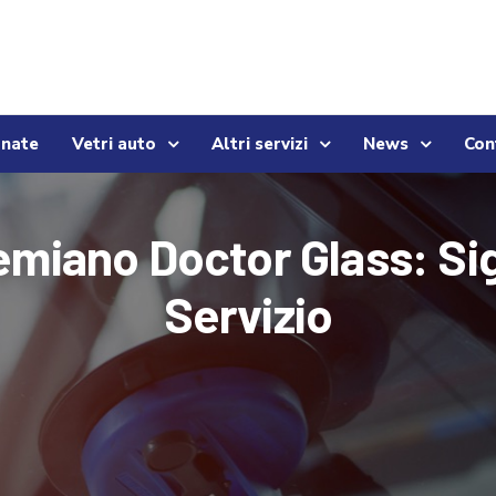
onate
Vetri auto
Altri servizi
News
Con
miano Doctor Glass: Sigi
Servizio