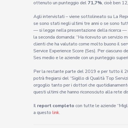
ottenuto un punteggio del
71,7%
, cioè ben 12,
Agli intervistati – viene sottolineato su La Rep
se sono stati negli ultimi tre anni o se sono tu
— si legge nella presentazione della ricerca — 
la seconda domanda: “Ha ricevuto un servizio m
clienti che ha valutato come molto buono il serv
Service Experience Score (Ses). Per ciascuno de
Ses medio e le aziende con un punteggio superio
Per la restante parte del 2019 e per tutto il 2
potrà fregiarsi del “Sigillo di Qualità Top Serviz
orgoglio tanto per i dottori che quotidianamente
questi ultimi che hanno riconosciuto alla rete dis
Il
report completo
con tutte le aziende “Migli
a questo
link
.