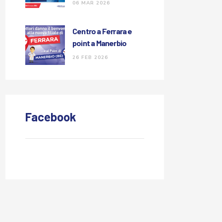
congresso GA-GI
06 MAR 2026
Centro a Ferrara e
point a Manerbio
26 FEB 2026
Facebook