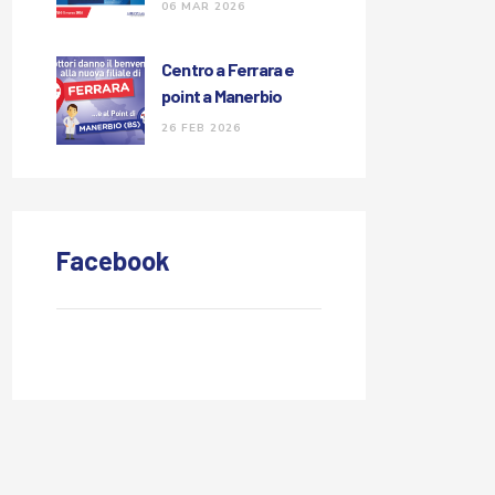
congresso GA-GI
06 MAR 2026
Centro a Ferrara e
point a Manerbio
26 FEB 2026
Facebook