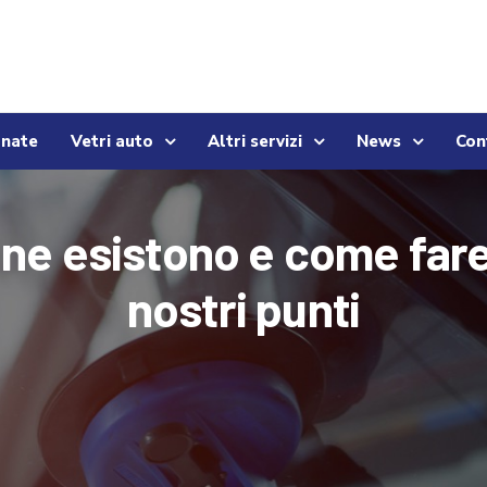
onate
Vetri auto
Altri servizi
News
Con
ne esistono e come fare 
nostri punti