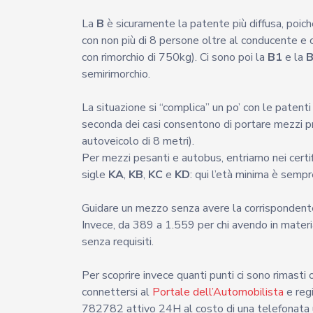
La
B
è sicuramente la patente più diffusa, poi
con non più di 8 persone oltre al conducente e
con rimorchio di 750kg). Ci sono poi la
B1
e la
B
semirimorchio.
La situazione si “complica” un po’ con le patent
seconda dei casi consentono di portare mezzi pr
autoveicolo di 8 metri).
Per mezzi pesanti e autobus, entriamo nei certifi
sigle
KA
,
KB
,
KC
e
KD
: qui l’età minima è sempr
Guidare un mezzo senza avere la corrisponden
Invece, da 389 a 1.559 per chi avendo in materia
senza requisiti.
Per scoprire invece quanti punti ci sono rimast
connettersi al
Portale dell’Automobilista
e regi
782782 attivo 24H al costo di una telefonata 