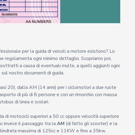
ofessionale per la guida di veicoli a motore esistono? Lo
 ne regolamenta ogni minimo dettaglio. Scopriamo poi,
sottratti a causa di eventuali multe, a quelli aggiunti ogni
o sul nostro documenti di guida.
si 20), dalla AM (14 anni) per i ciclomotori a due ruote
trasporto di più di 8 persone e con un rimorchio con massa
tobus di linea e scolari.
ida di motocicli superiori a 50 cc oppure velocità superiore
o invece il passaggio tra la
AM
(di fatto gli scooter) e la
cilindrata massima di 125cc e 11KW e fino a 35kw.