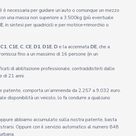
ché è necessaria per guidare un’auto o comunque un mezzo
 con una massa non superiore a 3.500kg (più eventuale
E
, in sintesi per quadricicli e per motrice+rimorchio o
i
C1
,
C1E
,
C
,
CE
,
D1
,
D1E
,
D
e la accennata
DE
, che a
omiscui fino a un massimo di 16 persone (in un
cati di abilitazione professionale, contraddistinti dalle
e di 21 anni.
te patente, comporta un’ammenda da 2.257 a 9.032 euro.
le disponibilità un veicolo, lo fa condurre a qualcuno
i oppure abbiamo accumulato sulla nostra patente, basta
strarsi. Oppure con il servizio automatico al numero 848
urbana.