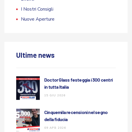
I Nostri Consigli
Nuove Aperture
Ultime news
Doctor Glass festeggia i 300 centri
in tutta Italia
15 GIU 2026
Cinquemila recensioni nel segno
della fiducia
09 APR 2026