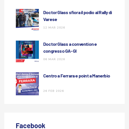
Doctor Glass sfiora il podio al Rally di
Varese
12 MAR 2026
Doctor Glass a convention e
congresso GA-GI
06 MAR 2026
Centro a Ferrara e point a Manerbio
26 FEB 2026
Facebook