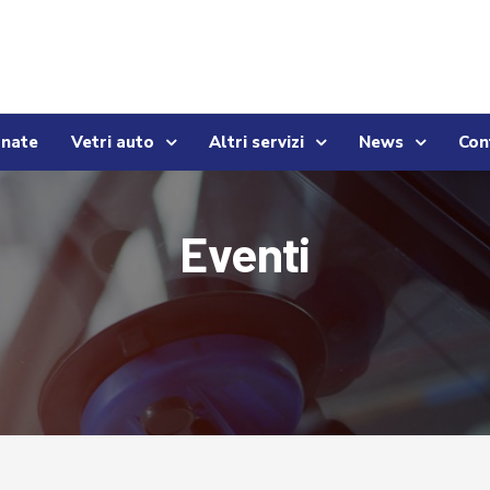
onate
Vetri auto
Altri servizi
News
Con
Eventi