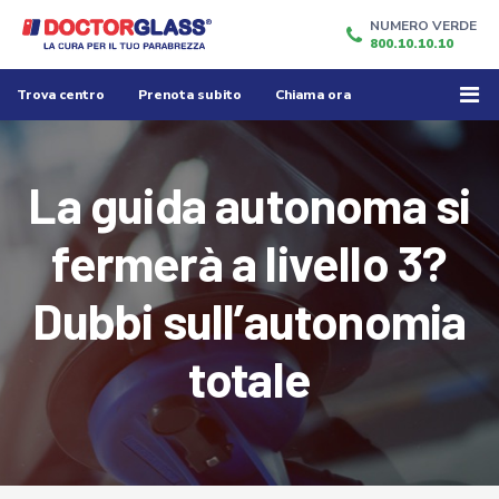
NUMERO VERDE
800.10.10.10
Trova centro
Prenota subito
Chiama ora
La guida autonoma si
fermerà a livello 3?
Dubbi sull’autonomia
totale