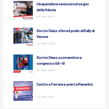
Cinquemila recensioni nel segno
della fiducia
09 APR 2026
Doctor Glass sfiora il podio al Rally di
Varese
12 MAR 2026
Doctor Glass a convention e
congresso GA-GI
06 MAR 2026
Centro a Ferrara e point a Manerbio
26 FEB 2026