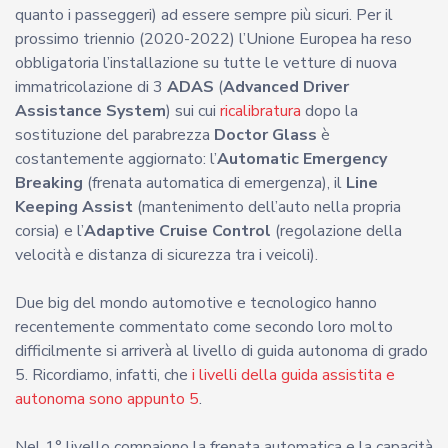
quanto i passeggeri) ad essere sempre più sicuri. Per il
prossimo triennio (2020-2022) l’Unione Europea ha reso
obbligatoria l’installazione su tutte le vetture di nuova
immatricolazione di 3
ADAS
(
Advanced Driver
Assistance System
) sui cui
ricalibratura
dopo la
sostituzione del parabrezza
Doctor Glass
è
costantemente aggiornato: l’
Automatic Emergency
Breaking
(frenata automatica di emergenza), il
Line
Keeping Assist
(mantenimento dell’auto nella propria
corsia) e l’
Adaptive Cruise Control
(regolazione della
velocità e distanza di sicurezza tra i veicoli).
Due big del mondo automotive e tecnologico hanno
recentemente commentato come secondo loro molto
difficilmente si arriverà al livello di guida autonoma di grado
5. Ricordiamo, infatti, che
i livelli della guida assistita e
autonoma sono appunto 5
.
Nel 1° livello compaiono la frenata automatica e la capacità