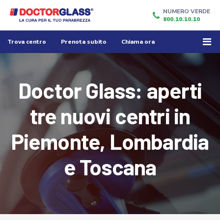
NUMERO VERDE
800.10.10.10
Trova centro
Prenota subito
Chiama ora
Doctor Glass: aperti
tre nuovi centri in
Piemonte, Lombardia
e Toscana