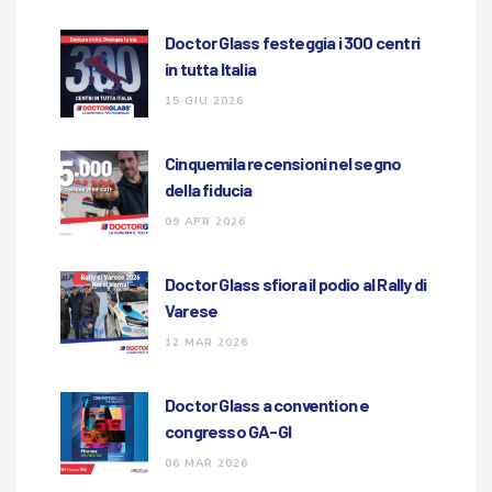
Doctor Glass festeggia i 300 centri
in tutta Italia
15 GIU 2026
Cinquemila recensioni nel segno
della fiducia
09 APR 2026
Doctor Glass sfiora il podio al Rally di
Varese
12 MAR 2026
Doctor Glass a convention e
congresso GA-GI
06 MAR 2026