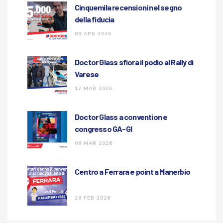
Cinquemila recensioni nel segno
della fiducia
09 APR 2026
Doctor Glass sfiora il podio al Rally di
Varese
12 MAR 2026
Doctor Glass a convention e
congresso GA-GI
06 MAR 2026
Centro a Ferrara e point a Manerbio
26 FEB 2026