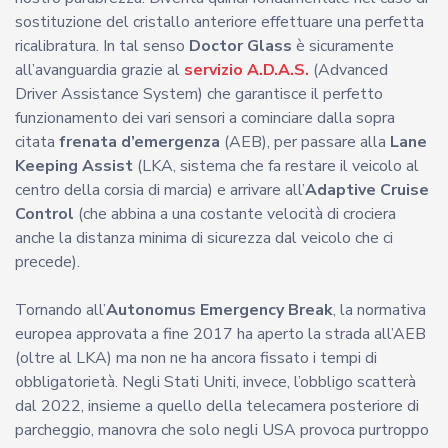
sostituzione del cristallo anteriore effettuare una perfetta
ricalibratura. In tal senso
Doctor Glass
è sicuramente
all’avanguardia grazie al
servizio A.D.A.S.
(Advanced
Driver Assistance System) che garantisce il perfetto
funzionamento dei vari sensori a cominciare dalla sopra
citata
frenata d’emergenza
(AEB), per passare alla
Lane
Keeping Assist
(LKA, sistema che fa restare il veicolo al
centro della corsia di marcia) e arrivare all’
Adaptive Cruise
Control
(che abbina a una costante velocità di crociera
anche la distanza minima di sicurezza dal veicolo che ci
precede).
Tornando all’
Autonomus Emergency Break
, la normativa
europea approvata a fine 2017 ha aperto la strada all’AEB
(oltre al LKA) ma non ne ha ancora fissato i tempi di
obbligatorietà. Negli Stati Uniti, invece, l’obbligo scatterà
dal 2022, insieme a quello della telecamera posteriore di
parcheggio, manovra che solo negli USA provoca purtroppo