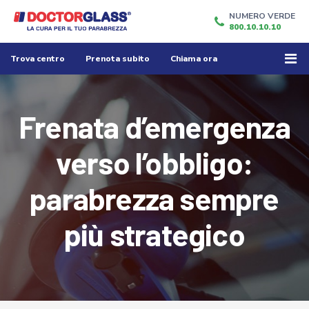
NUMERO VERDE
800.10.10.10
Trova centro
Prenota subito
Chiama ora
Frenata d’emergenza
verso l’obbligo:
parabrezza sempre
più strategico