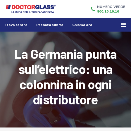
NUMERO VERDE
800.10.10.10
Trova centro
Prenota subito
Chiama ora
La Germania punta
sull’elettrico: una
colonnina in ogni
distributore