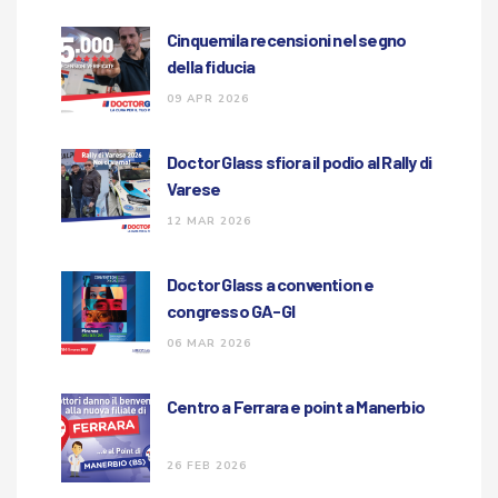
Cinquemila recensioni nel segno
della fiducia
09 APR 2026
Doctor Glass sfiora il podio al Rally di
Varese
12 MAR 2026
Doctor Glass a convention e
congresso GA-GI
06 MAR 2026
Centro a Ferrara e point a Manerbio
26 FEB 2026