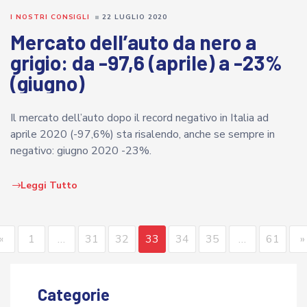
I NOSTRI CONSIGLI
22 LUGLIO 2020
Mercato dell’auto da nero a
grigio: da -97,6 (aprile) a -23%
(giugno)
Il mercato dell’auto dopo il record negativo in Italia ad
aprile 2020 (-97,6%) sta risalendo, anche se sempre in
negativo: giugno 2020 -23%.
Leggi Tutto
«
1
…
31
32
33
34
35
…
61
»
Categorie