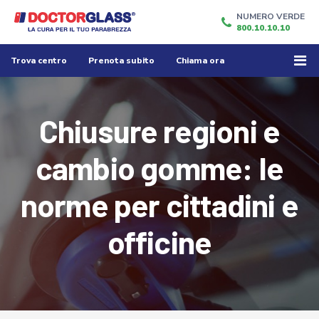
NUMERO VERDE
800.10.10.10
Trova centro
Prenota subito
Chiama ora
Chiusure regioni e
cambio gomme: le
norme per cittadini e
officine