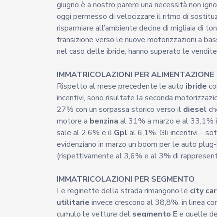
giugno è a nostro parere una necessità non ignor
oggi permesso di velocizzare il ritmo di sostitu
risparmiare all’ambiente decine di migliaia di 
transizione verso le nuove motorizzazioni a bass
nel caso delle ibride, hanno superato le vendite 
IMMATRICOLAZIONI PER ALIMENTAZIONE
Rispetto al mese precedente le auto
ibride
con
incentivi, sono risultate la seconda motorizzazio
27% con un sorpassa storico verso il
diesel
ch
motore a
benzina
al 31% a marzo e al 33,1% i
sale al 2,6% e il
Gpl
al 6,1%. Gli incentivi – s
evidenziano in marzo un boom per le auto plug-
(rispettivamente al 3,6% e al 3% di rappresent
IMMATRICOLAZIONI PER SEGMENTO
Le reginette della strada rimangono le
city car
utilitarie
invece crescono al 38,8%, in linea con
cumulo le vetture del
segmento E
e quelle d