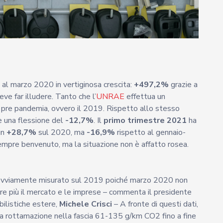
 al marzo 2020 in vertiginosa crescita:
+497,2%
grazie a
e far illudere. Tanto che l’
UNRAE
effettua un
o pre pandemia, ovvero il 2019. Rispetto allo stesso
re una flessione del
-12,7%
. Il
primo trimestre 2021
ha
un
+28,7%
sul 2020, ma
-16,9%
rispetto al gennaio-
mpre benvenuto, ma la situazione non è affatto rosea.
va ovviamente misurato sul 2019 poiché marzo 2020 non
e più il mercato e le imprese – commenta il presidente
ilistiche estere,
Michele Crisci
– A fronte di questi dati,
e la rottamazione nella fascia 61-135 g/km CO2 fino a fine