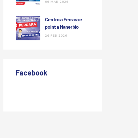
congresso GA-GI
06 MAR 2026
Centro a Ferrara e
point a Manerbio
26 FEB 2026
Facebook