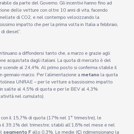
abile da parte del Governo. Gli incentivi hanno fino ad
zione delle vetture con oltre 10 anni di vita, facendo
tonnellate di CO2, e nel contempo velocizzando la
issimo impatto che per la prima volta in Italia a febbraio,
di diesel”.
tinuano a diffondersi tanto che, a marzo e grazie agli
ne acquistata dagli italiani. La quota di mercato è del
e scende al 24,4%. Al primo posto si conferma stabile il
n gennaio-marzo. Per l’alimentazione a
metano
la quota
ottolinea UNRAE – per le vetture a bassissimo impatto
in salite al 4,5% di quota e per le BEV al 4,3%
atività nel cumulato).
con il 15,7% di quota (17% nel 1° trimestre), le
 il 39,1% del trimestre; stabili all’1,8% nel mese e nel
el
segmento F
allo 0,3%. Le medie (
C
) ridimensionano la