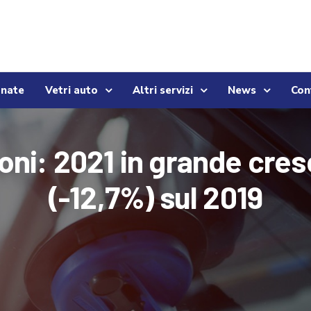
onate
Vetri auto
Altri servizi
News
Con
oni: 2021 in grande cresc
(-12,7%) sul 2019