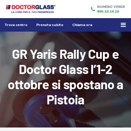
NUMERO VERDE
800.10.10.10
Trova centro
Prenota subito
Chiama ora
GR Yaris Rally Cup e
Doctor Glass l’1-2
ottobre si spostano a
Pistoia