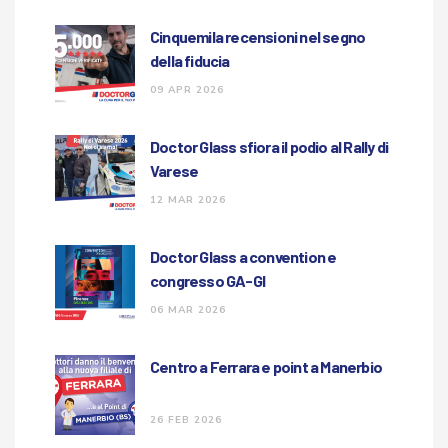
Cinquemila recensioni nel segno
della fiducia
09 APR 2026
Doctor Glass sfiora il podio al Rally di
Varese
12 MAR 2026
Doctor Glass a convention e
congresso GA-GI
06 MAR 2026
Centro a Ferrara e point a Manerbio
26 FEB 2026