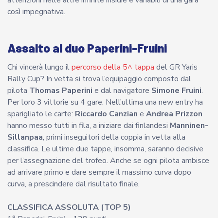
attenzioni nelle altre infinite insidie e variabili di una gara
così impegnativa.
Assalto al duo Paperini-Fruini
Chi vincerà lungo il
percorso della 5^ tappa
del GR Yaris
Rally Cup? In vetta si trova l’equipaggio composto dal
pilota
Thomas Paperini
e dal navigatore
Simone Fruini
.
Per loro 3 vittorie su 4 gare. Nell’ultima una new entry ha
sparigliato le carte:
Riccardo Canzian
e
Andrea Prizzon
hanno messo tutti in fila, a iniziare dai finlandesi
Manninen-
Sillanpaa
, primi inseguitori della coppia in vetta alla
classifica. Le ultime due tappe, insomma, saranno decisive
per l’assegnazione del trofeo. Anche se ogni pilota ambisce
ad arrivare primo e dare sempre il massimo curva dopo
curva, a prescindere dal risultato finale.
CLASSIFICA ASSOLUTA (TOP 5)