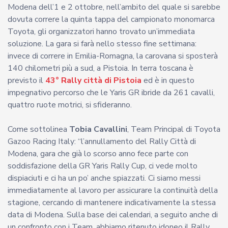
Modena dell’1 e 2 ottobre, nell’ambito del quale si sarebbe
dovuta correre la quinta tappa del campionato monomarca
Toyota, gli organizzatori hanno trovato un’immediata
soluzione. La gara si farà nello stesso fine settimana:
invece di correre in Emilia-Romagna, la carovana si sposterà
140 chilometri più a sud, a Pistoia. In terra toscana è
previsto il
43° Rally città di Pistoia
ed è in questo
impegnativo percorso che le Yaris GR ibride da 261 cavalli,
quattro ruote motrici, si sfideranno.
Come sottolinea
Tobia Cavallini
, Team Principal di Toyota
Gazoo Racing Italy: “l’annullamento del Rally Città di
Modena, gara che già lo scorso anno fece parte con
soddisfazione della GR Yaris Rally Cup, ci vede molto
dispiaciuti e ci ha un po’ anche spiazzati. Ci siamo messi
immediatamente al lavoro per assicurare la continuità della
stagione, cercando di mantenere indicativamente la stessa
data di Modena. Sulla base dei calendari, a seguito anche di
un confronto con i Team, abbiamo ritenuto idoneo il Rally